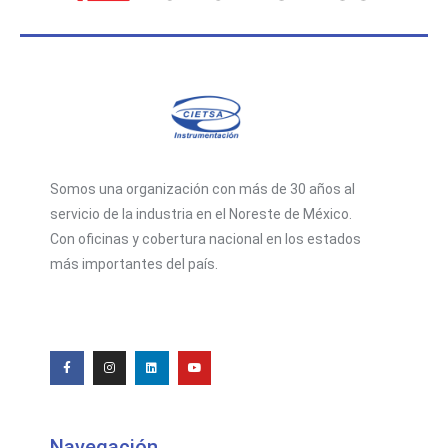
Somos una organización con más de 30 años al
servicio de la industria en el Noreste de México.
Con oficinas y cobertura nacional en los estados
más importantes del país.
F
I
L
Y
a
n
i
o
c
s
n
u
e
t
k
t
b
a
e
u
o
g
d
b
o
r
i
e
k
a
n
-
m
f
Navegación