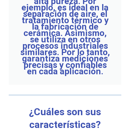
alta pureza. Por
ejemplo, es ideal en la
separación de aire, el
tratamiento térmico y
la fabricación de
cerámica. Asimismo,
se utiliza en otros
procesos industriales
similares. Por lo tanto,
garantiza mediciones
precisas y confiables
en cada aplicación.
¿Cuáles son sus
características?