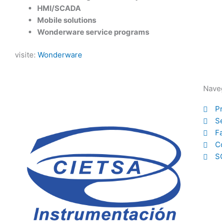
HMI/SCADA
Mobile solutions
Wonderware service programs
visite:
Wonderware
Nave
P
S
F
C
S