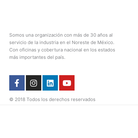
Somos una organización con más de 30 años al
servicio de la industria en el Noreste de México.
Con oficinas y cobertura nacional en los estados
más importantes del país.
F
I
L
Y
a
n
i
o
c
s
n
u
© 2018 Todos los derechos reservados
e
t
k
t
b
a
e
u
o
g
d
b
o
r
i
e
k
a
n