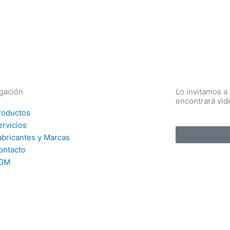
gación
Lo invitamos a
encontrará vid
roductos
ervicios
abricantes y Marcas
ontacto
GM