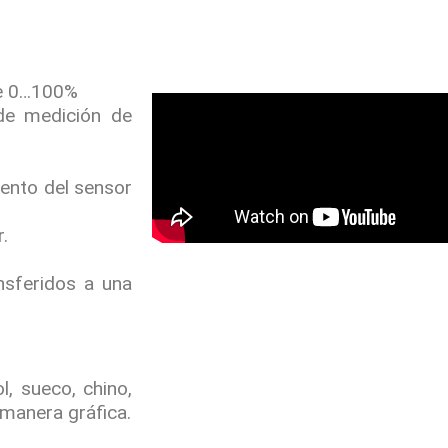
de 0…100%
de medición de
ento del sensor
.
nsferidos a una
l, sueco, chino,
 manera gráfica.