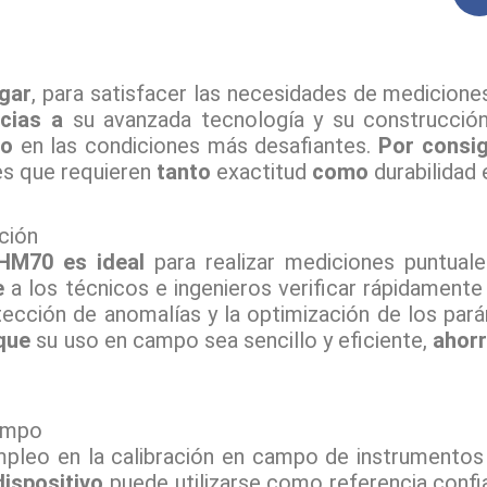
ugar
, para satisfacer las necesidades de medicio
cias a
su avanzada tecnología y su construcció
so
en las condiciones más desafiantes.
Por consig
es que requieren
tanto
exactitud
como
durabilidad 
ción
 HM70 es ideal
para realizar mediciones puntual
e
a los técnicos e ingenieros verificar rápidament
tección de anomalías y la optimización de los par
que
su uso en campo sea sencillo y eficiente,
ahor
campo
leo en la calibración en campo de instrumentos 
dispositivo
puede utilizarse como referencia confiab