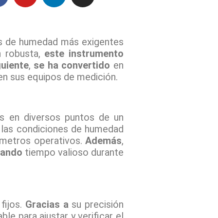
a
o
i
n
h
c
u
n
s
a
e
t
k
t
t
b
u
e
a
s
nes de humedad más exigentes
o
b
d
g
a
n robusta,
este instrumento
o
e
i
r
p
uiente
,
se ha convertido
en
k
n
a
p
en sus equipos de medición.
m
es en diversos puntos de un
e las condiciones de humedad
ámetros operativos.
Además
,
rando
tiempo valioso durante
fijos.
Gracias a
su precisión
le para ajustar y verificar el