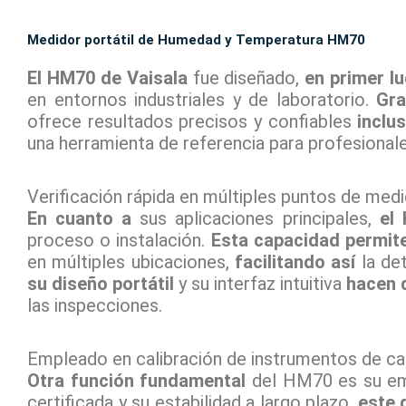
Medidor portátil de Humedad y Temperatura HM70
El HM70 de Vaisala
fue diseñado,
en primer l
en entornos industriales y de laboratorio.
Gra
ofrece resultados precisos y confiables
inclu
una herramienta de referencia para profesional
Verificación rápida en múltiples puntos de medi
En cuanto a
sus aplicaciones principales,
el
proceso o instalación.
Esta capacidad
permit
en múltiples ubicaciones,
facilitando así
la de
su diseño portátil
y su interfaz intuitiva
hacen 
las inspecciones.
Empleado en calibración de instrumentos de 
Otra función fundamental
del HM70 es su emp
certificada y su estabilidad a largo plazo,
este 