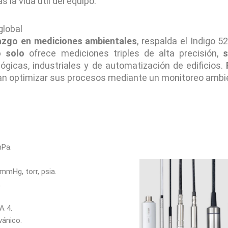
 la vida útil del equipo.
global
azgo en mediciones ambientales
, respalda el Indigo 
o solo
ofrece mediciones triples de alta precisión,
s
ógicas, industriales y de automatización de edificios.
can optimizar sus procesos mediante un monitoreo ambie
hPa.
mmHg, torr, psia.
.
A 4.
vánico.