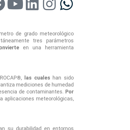
F
Y
L
I
W
a
o
i
n
h
c
u
n
s
a
metro de grado meteorológico
táneamente tres parámetros
e
t
k
t
t
onvierte
en una herramienta
b
u
e
a
s
o
b
d
g
a
 BAROCAP®,
las cuales
han sido
rantiza mediciones de humedad
o
e
i
r
p
resencia de contaminantes.
Por
a aplicaciones meteorológicas,
k
n
a
p
m
n su durabilidad en entornos