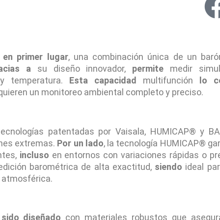
,
en primer lugar
, una combinación única de un baró
acias a
su diseño innovador,
permite
medir simul
 y temperatura.
Esta capacidad
multifunción
lo c
quieren un monitoreo ambiental completo y preciso.
s tecnologías patentadas por Vaisala, HUMICAP® y
ones extremas.
Por un lado
, la tecnología HUMICAP® ga
ntes,
incluso
en entornos con variaciones rápidas o p
dición barométrica de alta exactitud,
siendo
ideal par
n atmosférica.
 sido diseñado
con materiales robustos que asegura