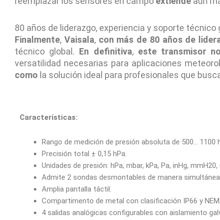
reemplazar los sensores en campo
extiende
aún más
80 años de liderazgo, experiencia y soporte técnico 
Finalmente
,
Vaisala
,
con más de 80 años de lider
técnico global.
En definitiva
,
este transmisor n
versatilidad necesarias para aplicaciones meteorol
como
la solución ideal para profesionales que bus
Características:
Rango de medición de presión absoluta de 500… 1100 
Precisión total ± 0,15 hPa.
Unidades de presión: hPa, mbar, kPa, Pa, inHg, mmH20, 
Admite 2 sondas desmontables de manera simultánea
Amplia pantalla táctil.
Compartimento de metal con clasificación IP66 y NEM
4 salidas analógicas configurables con aislamiento gal