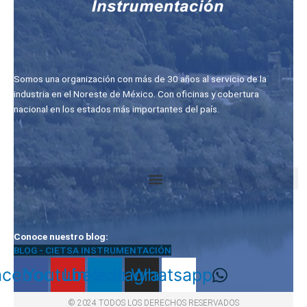
Somos una organización con más de 30 años al servicio de la
industria en el Noreste de México. Con oficinas y cobertura
nacional en los estados más importantes del país.
Conoce nuestro blog:
BLOG - CIETSA INSTRUMENTACIÓN
acebook
Youtube
Linkedin
Instagram
Whatsapp
© 2024 TODOS LOS DERECHOS RESERVADOS