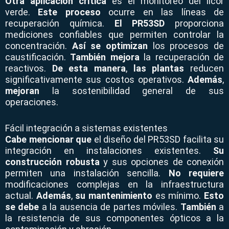
Otra aplicación crítica
es el monitoreo del licor
verde.
Este proceso
ocurre en las líneas de
recuperación química.
El PR53SD
proporciona
mediciones confiables que permiten controlar la
concentración.
Así se optimizan
los procesos de
caustificación.
También mejora
la recuperación de
reactivos.
De esta manera
,
las plantas
reducen
significativamente sus costos operativos.
Además
,
mejoran
la sostenibilidad general de sus
operaciones.
Fácil integración a sistemas existentes
Cabe mencionar que
el diseño del PR53SD facilita su
integración en instalaciones existentes.
Su
construcción robusta
y sus opciones de conexión
permiten una instalación sencilla.
No requiere
modificaciones complejas en la infraestructura
actual.
Además
,
su mantenimiento
es mínimo.
Esto
se debe
a la ausencia de partes móviles.
También
a
la resistencia de sus componentes ópticos a la