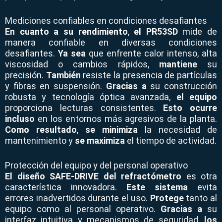
Mediciones confiables en condiciones desafiantes
En cuanto a su rendimiento
,
el PR53SD
mide de
manera confiable en diversas condiciones
desafiantes.
Ya sea
que enfrente calor intenso, alta
viscosidad o cambios rápidos,
mantiene
su
precisión.
También
resiste la presencia de partículas
y fibras en suspensión.
Gracias a
su construcción
robusta y tecnología óptica avanzada,
el equipo
proporciona lecturas consistentes.
Esto ocurre
incluso
en los entornos más agresivos de la planta.
Como resultado
,
se minimiza
la necesidad de
mantenimiento y
se maximiza
el tiempo de actividad.
Protección del equipo y del personal operativo
El diseño SAFE-DRIVE del refractómetro
es otra
característica innovadora.
Este sistema
evita
errores inadvertidos durante el uso.
Protege
tanto al
equipo como al personal operativo.
Gracias a
su
interfaz intuitiva y mecanismos de seguridad,
los