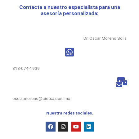
Contacta a nuestro especialista para una
asesoría personalizada:
Dr. Oscar Moreno Solis
818-074-1939
oscar.moreno@cietsa.com.mx
Nuestra redes sociales.
F
I
Y
L
a
n
o
i
c
s
u
n
e
t
t
k