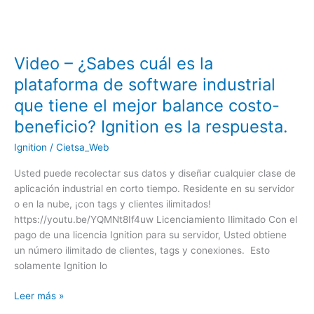
mejor
balance
costo-
beneficio?
Video – ¿Sabes cuál es la
Ignition
plataforma de software industrial
es
la
que tiene el mejor balance costo-
respuesta.
beneficio? Ignition es la respuesta.
Ignition
/
Cietsa_Web
Usted puede recolectar sus datos y diseñar cualquier clase de
aplicación industrial en corto tiempo. Residente en su servidor
o en la nube, ¡con tags y clientes ilimitados!
https://youtu.be/YQMNt8If4uw Licenciamiento Ilimitado Con el
pago de una licencia Ignition para su servidor, Usted obtiene
un número ilimitado de clientes, tags y conexiones. Esto
solamente Ignition lo
Leer más »