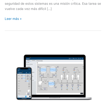
seguridad de estos sistemas es una misión crítica. Esa tarea se
vuelve cada vez más difícil […]
Leer más »
Video
–
¿Sabes
cuál
es
la
plataforma
de
software
industrial
que
tiene
el