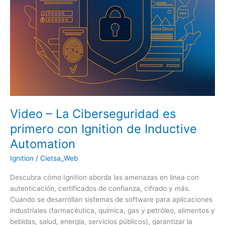
primero
con
Ignition
de
Inductive
Automation
Video – La Ciberseguridad es
primero con Ignition de Inductive
Automation
Ignition
/
Cietsa_Web
Descubra cómo Ignition aborda las amenazas en línea con
autenticación, certificados de confianza, cifrado y más.
Cuando se desarrollan sistemas de software para aplicaciones
industriales (farmacéutica, química, gas y petróleo, alimentos y
bebidas, salud, energía, servicios públicos), garantizar la